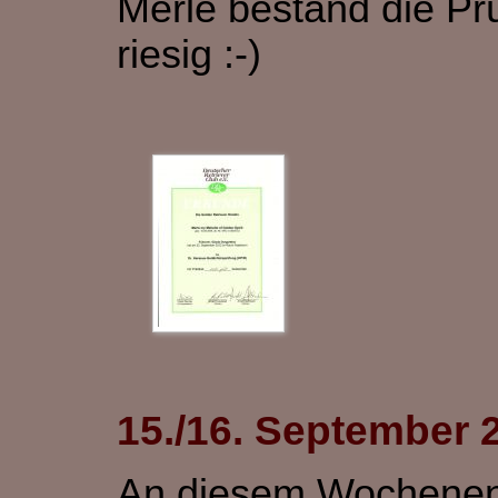
Merle bestand die Prü
riesig :-)
15./16. September 
An diesem Wochenend