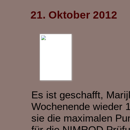
21. Oktober 2012
Es ist geschafft, Mar
Wochenende wieder 
sie die maximalen Pun
für die NIMROD Prüfun