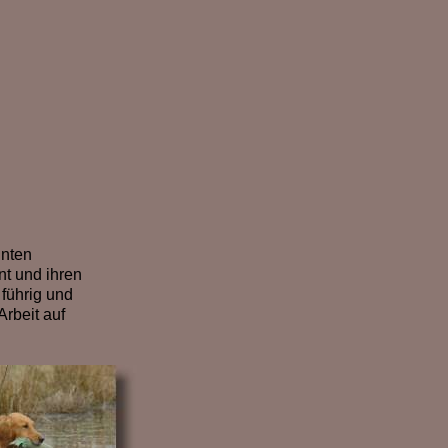
nnten
nt und ihren
 führig und
rbeit auf