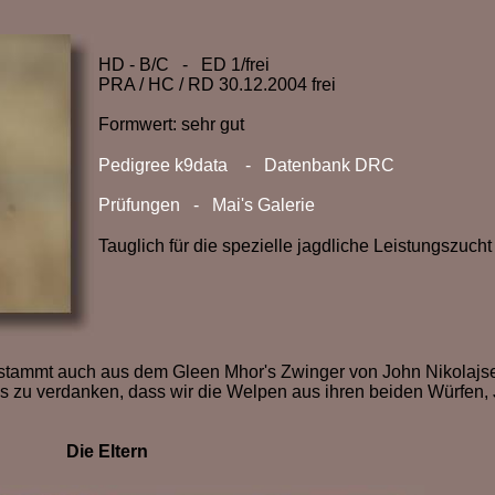
HD - B/C - ED 1/frei
PRA / HC / RD 30.12.2004 frei
Formwert: sehr gut
Pedigree k9data -
Datenbank DRC
Prüfungen -
Mai's Galerie
Tauglich für die spezielle jagdliche Leistungszucht
 stammt auch aus dem Gleen Mhor's Zwinger von John Nikolajs
es zu verdanken, dass wir die Welpen aus ihren beiden Würfen, 
Die Eltern