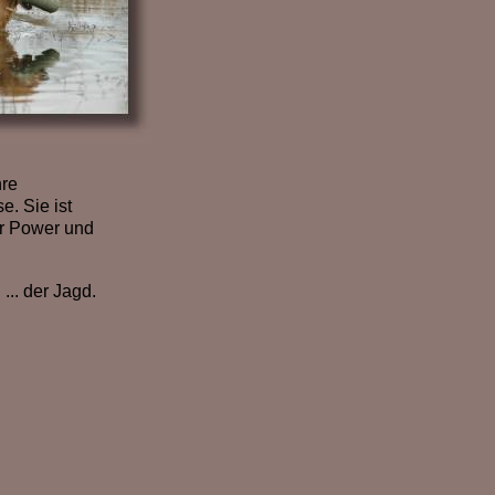
hre
e. Sie ist
er Power und
... der Jagd.