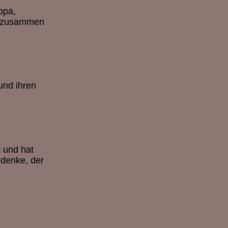
ppa,
ß, zusammen
und ihren
t und hat
 denke, der