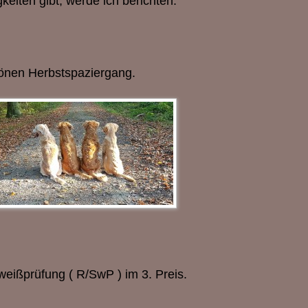
keiten gibt, werde ich berichten.
önen Herbstspaziergang.
eißprüfung ( R/SwP ) im 3. Preis.