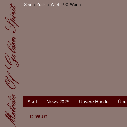
Start
Zucht
Würfe
G-Wurf
Start
News 2025
Unsere Hunde
Übe
G-Wurf